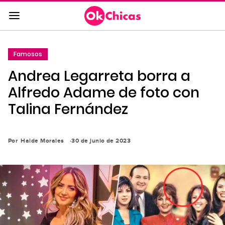
Saltar
al
contenido
principal
Famosos
Saltar
Andrea Legarreta borra a
a
la
Alfredo Adame de foto con
navegación
Talina Fernández
principal
Por
Haide Morales
30 de junio de 2023