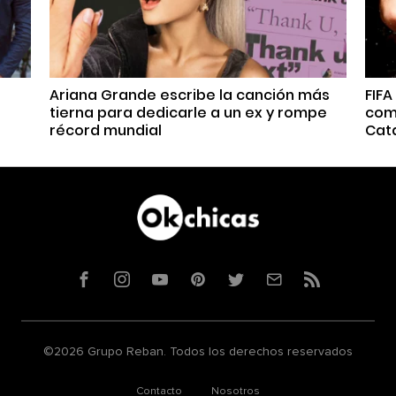
Ariana Grande escribe la canción más
FIFA
tierna para dedicarle a un ex y rompe
comp
récord mundial
Cat
Facebook
Instagram
YouTube
Pinterest
Twitter
Correo
RSS
©2026 Grupo Reban. Todos los derechos reservados
Contacto
Nosotros