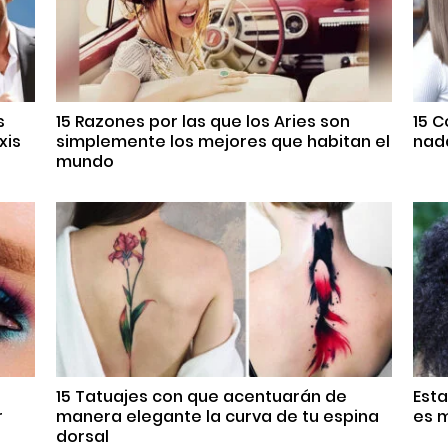
s
15 Razones por las que los Aries son
15 
xis
simplemente los mejores que habitan el
nada
mundo
15 Tatuajes con que acentuarán de
Est
r
manera elegante la curva de tu espina
es m
dorsal