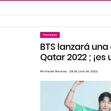
Saltar
al
contenido
principal
Saltar
Famosos
a
la
BTS lanzará una 
navegación
Qatar 2022 ; ¡es
principal
Por
Haide Morales
29 de julio de 2022