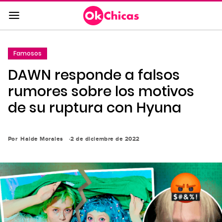
Saltar
al
contenido
principal
Famosos
Saltar
DAWN responde a falsos
a
la
rumores sobre los motivos
navegación
de su ruptura con Hyuna
principal
Por
Haide Morales
2 de diciembre de 2022