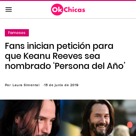
Saltar
al
contenido
principal
Famosos
Saltar
Fans inician petición para
a
la
que Keanu Reeves sea
navegación
nombrado ‘Persona del Año’
principal
Por
Laura Simental
15 de junio de 2019