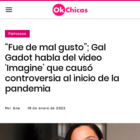
Saltar
al
contenido
principal
Famosos
Saltar
“Fue de mal gusto”; Gal
a
la
Gadot habla del video
navegación
‘Imagine’ que causó
principal
controversia al inicio de la
pandemia
Por
Ana
18 de enero de 2022