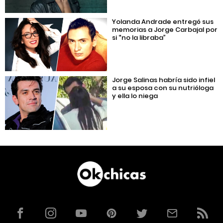
Yolanda Andrade entregó sus
memorias a Jorge Carbajal por
si “no la libraba”
Jorge Salinas habría sido infiel
a su esposa con su nutrióloga
y ella lo niega
Facebook
Instagram
YouTube
Pinterest
Twitter
Correo
RSS