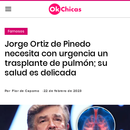
Saltar
al
contenido
principal
Famosos
Saltar
Jorge Ortiz de Pinedo
a
la
necesita con urgencia un
navegación
trasplante de pulmón; su
principal
salud es delicada
Por
Flor de Capomo
22 de febrero de 2023