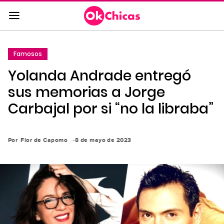
Saltar
al
contenido
principal
Famosos
Saltar
Yolanda Andrade entregó
a
la
sus memorias a Jorge
navegación
Carbajal por si “no la libraba”
principal
Por
Flor de Capomo
8 de mayo de 2023