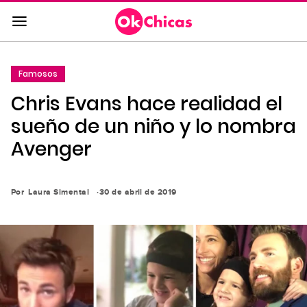
Saltar
al
contenido
principal
Famosos
Saltar
Chris Evans hace realidad el
a
la
sueño de un niño y lo nombra
navegación
Avenger
principal
Por
Laura Simental
30 de abril de 2019