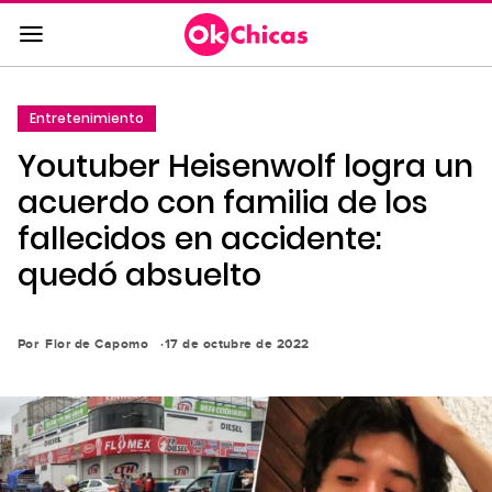
Saltar
al
contenido
principal
Entretenimiento
Saltar
Youtuber Heisenwolf logra un
a
la
acuerdo con familia de los
navegación
fallecidos en accidente:
principal
quedó absuelto
Por
Flor de Capomo
17 de octubre de 2022