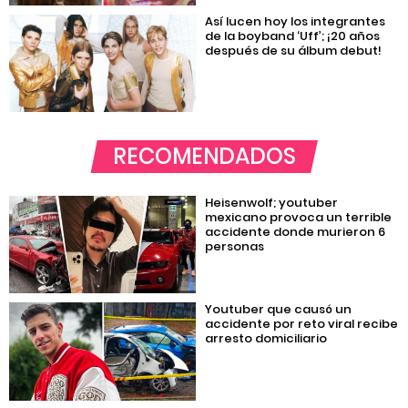
Así lucen hoy los integrantes
de la boyband ‘Uff’; ¡20 años
después de su álbum debut!
RECOMENDADOS
Heisenwolf; youtuber
mexicano provoca un terrible
accidente donde murieron 6
personas
Youtuber que causó un
accidente por reto viral recibe
arresto domiciliario