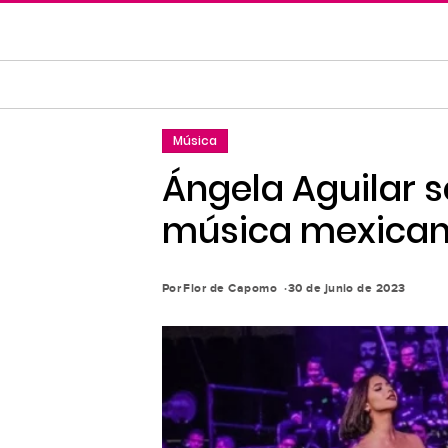
Saltar
al
contenido
principal
Saltar
Música
a
la
Ángela Aguilar s
navegación
música mexicana”
principal
Por
Flor de Capomo
30 de junio de 2023