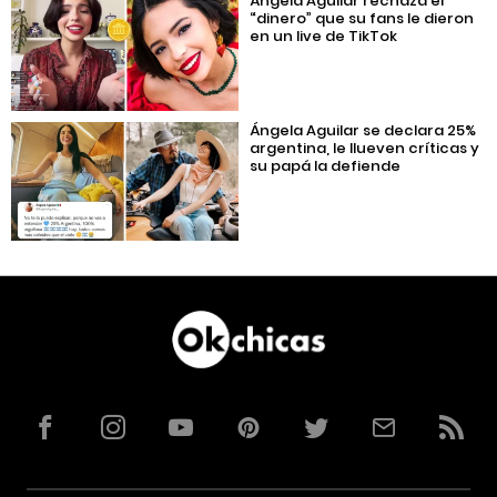
Ángela Aguilar rechaza el
“dinero” que su fans le dieron
en un live de TikTok
Ángela Aguilar se declara 25%
argentina, le llueven críticas y
su papá la defiende
Facebook
Instagram
YouTube
Pinterest
Twitter
Correo
RSS