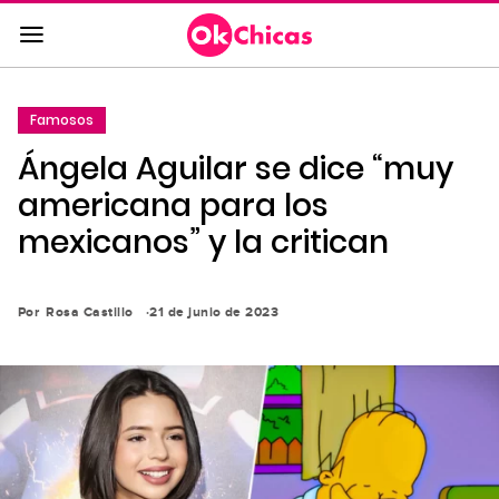
Saltar
al
contenido
principal
Famosos
Saltar
Ángela Aguilar se dice “muy
a
la
americana para los
navegación
mexicanos” y la critican
principal
Por
Rosa Castillo
21 de junio de 2023