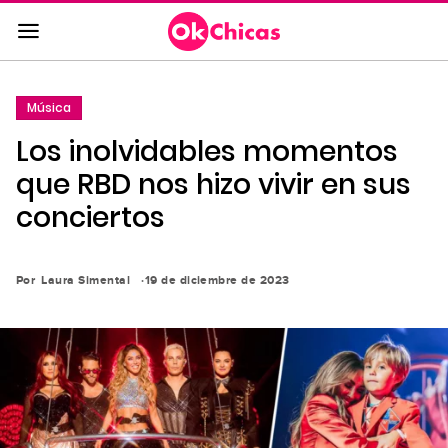
Saltar
al
contenido
principal
Música
Saltar
Los inolvidables momentos
a
la
que RBD nos hizo vivir en sus
navegación
conciertos
principal
Por
Laura Simental
19 de diciembre de 2023