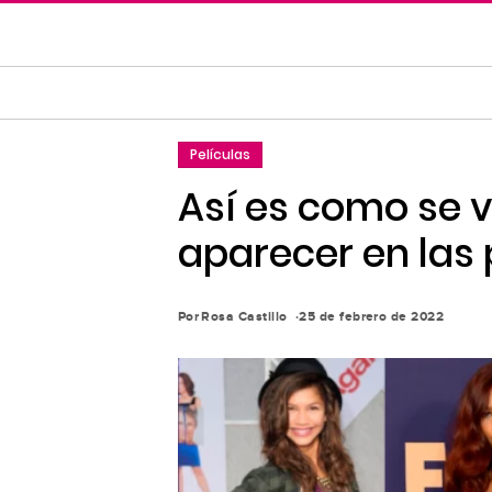
Saltar
al
contenido
principal
Saltar
Películas
a
la
Así es como se v
navegación
aparecer en las 
principal
Por
Rosa Castillo
25 de febrero de 2022