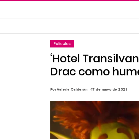
Saltar
al
contenido
principal
Saltar
Películas
a
la
‘Hotel Transilvan
navegación
Drac como hum
principal
Por
Valeria Calderón
17 de mayo de 2021