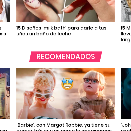
s
15 Diseños ‘milk bath’ para darle a tus
15 M
xis
uñas un baño de leche
llev
lar
RECOMENDADOS
‘Barbie’, con Margot Robbie, ya tiene su
‘Joh
ncia
primer tráiler y es como lo imaginamos
exp