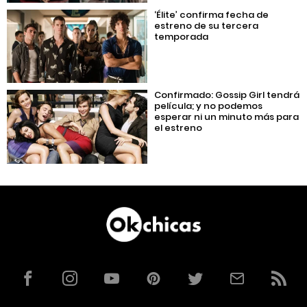
‘Élite’ confirma fecha de
estreno de su tercera
temporada
Confirmado: Gossip Girl tendrá
película; y no podemos
esperar ni un minuto más para
el estreno
Facebook
Instagram
YouTube
Pinterest
Twitter
Correo
RSS