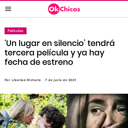
Saltar
al
contenido
principal
Películas
Saltar
‘Un lugar en silencio’ tendrá
a
la
tercera película y ya hay
navegación
fecha de estreno
principal
Por
Libertad Richarte
7 de junio de 2021