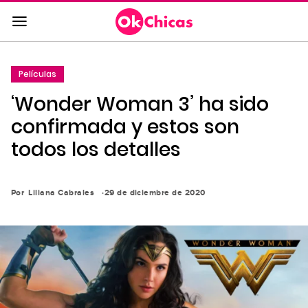
Saltar
al
contenido
principal
Películas
Saltar
‘Wonder Woman 3’ ha sido
a
la
confirmada y estos son
navegación
todos los detalles
principal
Por
Liliana Cabrales
29 de diciembre de 2020