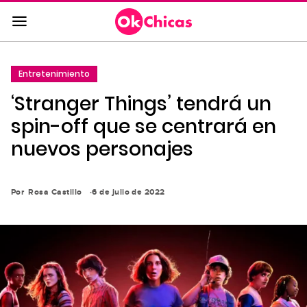
Saltar
al
contenido
principal
Entretenimiento
Saltar
‘Stranger Things’ tendrá un
a
la
spin-off que se centrará en
navegación
nuevos personajes
principal
Por
Rosa Castillo
6 de julio de 2022