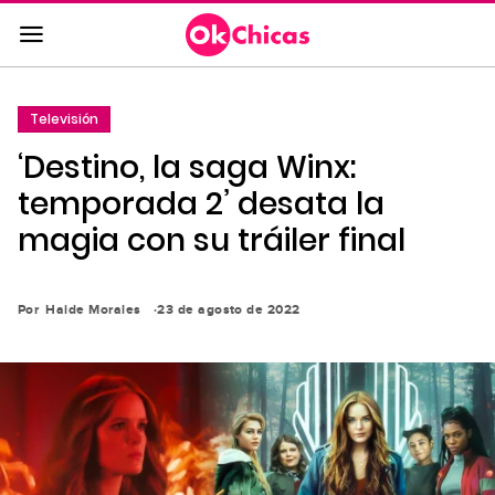
Saltar
al
contenido
principal
Televisión
Saltar
‘Destino, la saga Winx:
a
la
temporada 2’ desata la
navegación
magia con su tráiler final
principal
Por
Haide Morales
23 de agosto de 2022