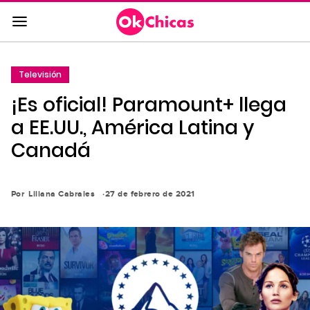
Saltar
al
contenido
principal
Televisión
Saltar
¡Es oficial! Paramount+ llega
a
la
a EE.UU., América Latina y
navegación
Canadá
principal
Por
Liliana Cabrales
27 de febrero de 2021