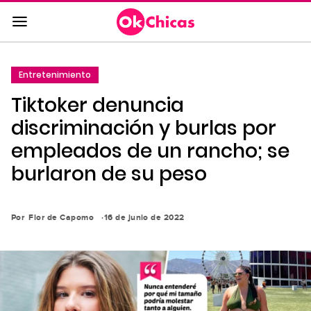
Saltar
al
contenido
principal
Entretenimiento
Saltar
Tiktoker denuncia
a
la
discriminación y burlas por
navegación
empleados de un rancho; se
principal
burlaron de su peso
Por
Flor de Capomo
16 de junio de 2022