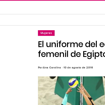
Saltar
al
contenido
principal
Saltar
Mujeres
a
la
El uniforme del 
navegación
femenil de Egipto
principal
Por
Ana Carolina
10 de agosto de 2016