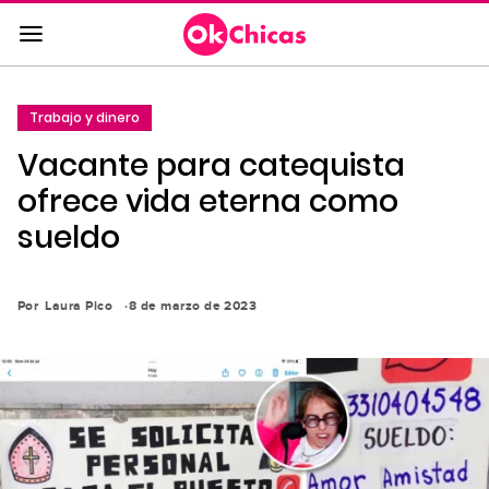
Saltar
al
contenido
principal
Trabajo y dinero
Saltar
Vacante para catequista
a
la
ofrece vida eterna como
navegación
sueldo
principal
Por
Laura Pico
8 de marzo de 2023