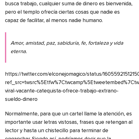
busca trabajo, cualquier suma de dinero es bienvenida,
pero el templo ofrecía ciertas cosas que nadie es
capaz de facilitar, al menos nadie humano.
Amor, amistad, paz, sabiduría, fe, fortaleza y vida
eterna.
https://twitter.com/elconejomagico/status/160559215121
ref_src=twsrc%5Etfw%7Ctwcamp%5Etweetembed%7Ctwt
viral-vacante-catequista-ofrece-trabajo-extrano-
sueldo-dinero
Normalmente, para que un cartel llame la atención, es
importante usar letras vistosas, frases que retengan al
lector y hasta un chistecillo para terminar de