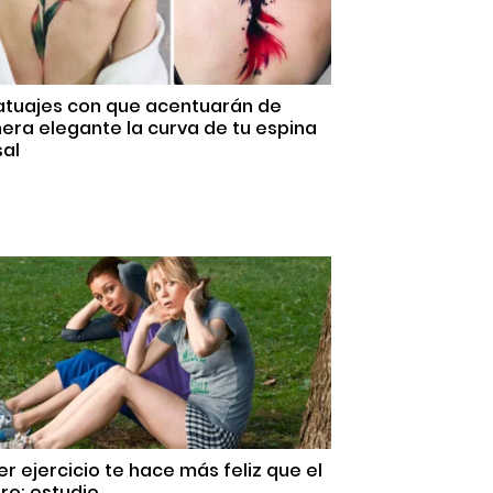
Tatuajes con que acentuarán de
ra elegante la curva de tu espina
sal
r ejercicio te hace más feliz que el
ro: estudio