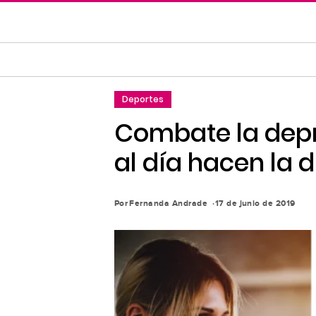
Saltar
al
contenido
principal
Saltar
Deportes
a
la
Combate la depr
navegación
al día hacen la d
principal
Por
Fernanda Andrade
17 de junio de 2019