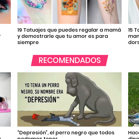
19 Tatuajes que puedes regalar a mamá
15 
r
y demostrarle que tu amor es para
mane
siempre
dor
RECOMENDADOS
“Depresión”, el perro negro que todos
Hace
s
podemos tener
dine