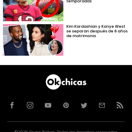
temporadas
Kim Kardashian y Kanye West
se separan después de 6 años
de matrimonio
Facebook
Instagram
YouTube
Pinterest
Twitter
Correo
RSS
©2026 Grupo Reban. Todos los derechos reservados