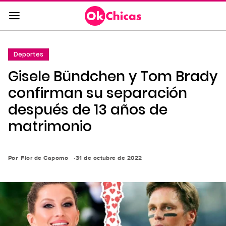
Saltar
al
contenido
principal
Deportes
Saltar
Gisele Bündchen y Tom Brady
a
la
confirman su separación
navegación
después de 13 años de
principal
matrimonio
Por
Flor de Capomo
31 de octubre de 2022