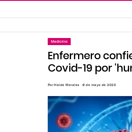
Saltar
al
contenido
principal
Saltar
Medicina
a
la
Enfermero confi
navegación
Covid-19 por ‘h
principal
Por
Haide Morales
9 de mayo de 2023