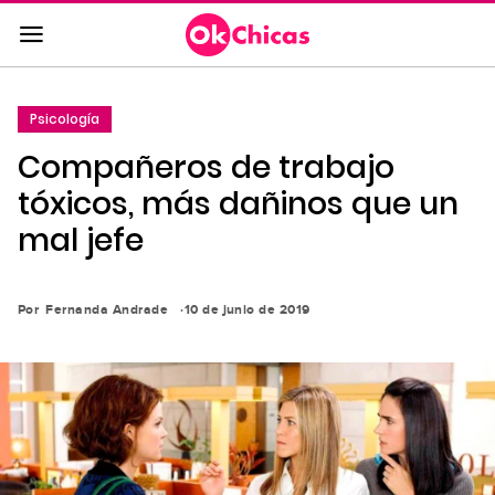
Saltar
al
contenido
principal
Psicología
Saltar
Compañeros de trabajo
a
la
tóxicos, más dañinos que un
navegación
mal jefe
principal
Por
Fernanda Andrade
10 de junio de 2019