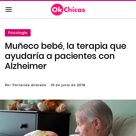
Saltar
al
contenido
principal
Psicología
Saltar
Muñeco bebé, la terapia que
a
la
ayudaría a pacientes con
navegación
Alzheimer
principal
Por
Fernanda Andrade
10 de junio de 2019