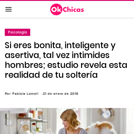
Saltar
al
contenido
principal
Psicología
Saltar
Si eres bonita, inteligente y
a
la
asertiva, tal vez intimides
navegación
hombres; estudio revela esta
principal
realidad de tu soltería
Por
Fabiola Lomeli
21 de enero de 2018