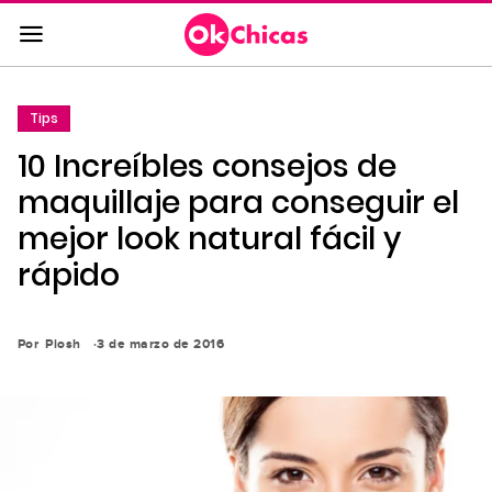
Saltar
al
contenido
principal
Tips
Saltar
10 Increíbles consejos de
a
la
maquillaje para conseguir el
navegación
mejor look natural fácil y
principal
rápido
Por
Piosh
3 de marzo de 2016