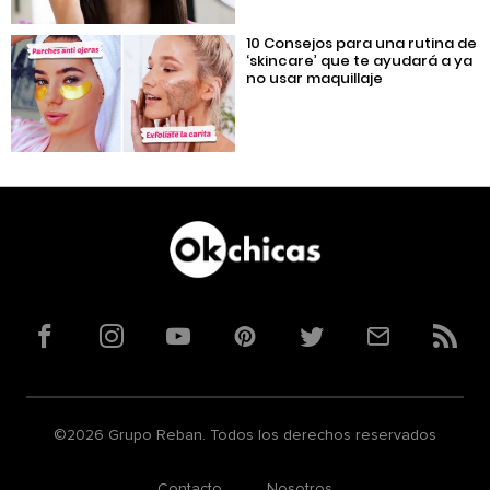
10 Consejos para una rutina de
‘skincare’ que te ayudará a ya
no usar maquillaje
Facebook
Instagram
YouTube
Pinterest
Twitter
Correo
RSS
©2026 Grupo Reban. Todos los derechos reservados
Contacto
Nosotros