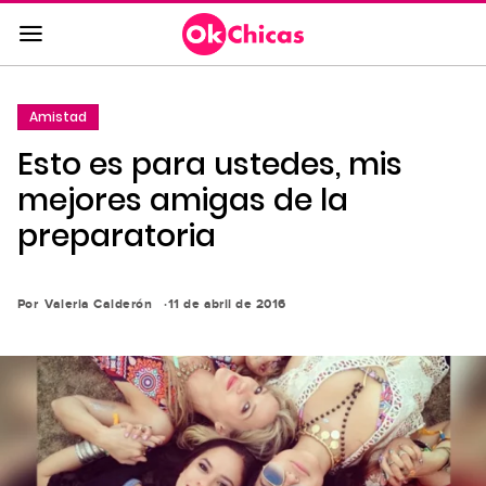
Saltar
al
contenido
principal
Amistad
Saltar
Esto es para ustedes, mis
a
la
mejores amigas de la
navegación
preparatoria
principal
Por
Valeria Calderón
11 de abril de 2016