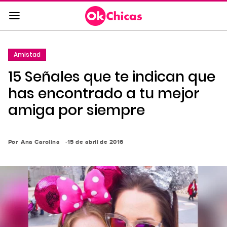
Saltar
al
contenido
principal
Amistad
Saltar
15 Señales que te indican que
a
la
has encontrado a tu mejor
navegación
amiga por siempre
principal
Por
Ana Carolina
15 de abril de 2016