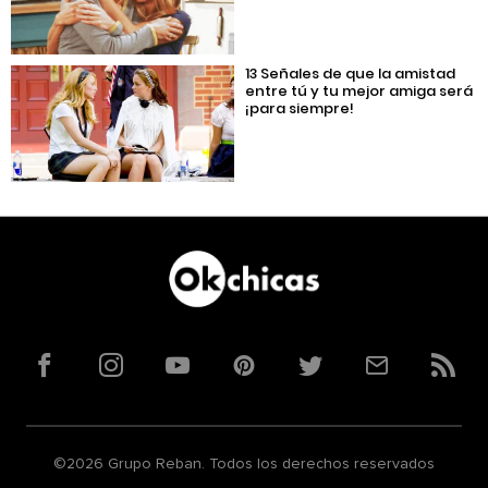
13 Señales de que la amistad
entre tú y tu mejor amiga será
¡para siempre!
Facebook
Instagram
YouTube
Pinterest
Twitter
Correo
RSS
©2026 Grupo Reban. Todos los derechos reservados