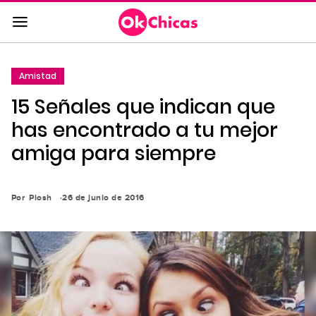
Saltar
al
contenido
principal
Amistad
Saltar
15 Señales que indican que
a
la
has encontrado a tu mejor
navegación
amiga para siempre
principal
Por
Piosh
26 de junio de 2016