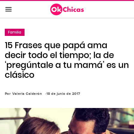
Saltar
al
contenido
principal
Familia
Saltar
15 Frases que papá ama
a
la
decir todo el tiempo; la de
navegación
‘pregúntale a tu mamá’ es un
principal
clásico
Por
Valeria Calderón
18 de junio de 2017