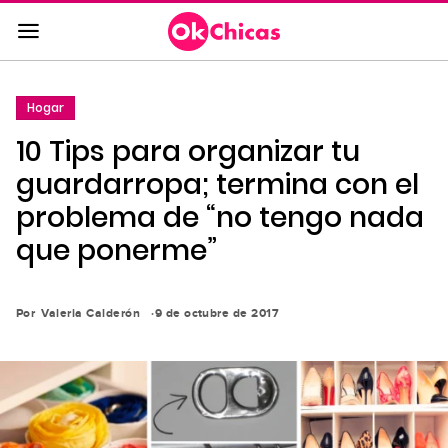
Saltar
al
contenido
principal
Hogar
Saltar
10 Tips para organizar tu
a
la
guardarropa; termina con el
navegación
problema de “no tengo nada
principal
que ponerme”
Por
Valeria Calderón
9 de octubre de 2017