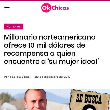
Saltar
al
contenido
principal
Hombres
Saltar
Millonario norteamericano
a
la
ofrece 10 mil dólares de
navegación
recompensa a quien
principal
encuentre a ‘su mujer ideal’
Por
Fabiola Lomeli
29 de diciembre de 2017