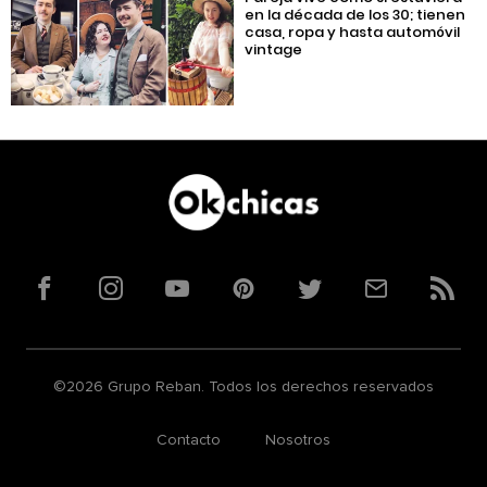
en la década de los 30; tienen
casa, ropa y hasta automóvil
vintage
Facebook
Instagram
YouTube
Pinterest
Twitter
Correo
RSS
©2026 Grupo Reban. Todos los derechos reservados
Contacto
Nosotros