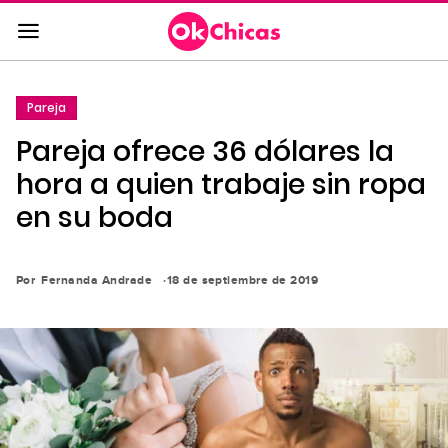
Saltar
al
contenido
principal
Pareja
Saltar
Pareja ofrece 36 dólares la
a
la
hora a quien trabaje sin ropa
navegación
en su boda
principal
Por
Fernanda Andrade
18 de septiembre de 2019