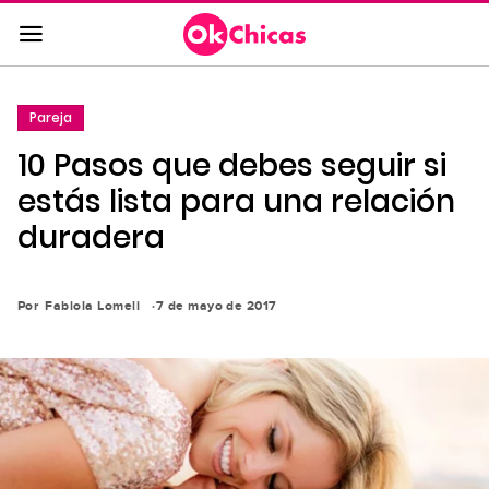
Saltar
al
contenido
principal
Pareja
Saltar
10 Pasos que debes seguir si
a
la
estás lista para una relación
navegación
duradera
principal
Por
Fabiola Lomeli
7 de mayo de 2017