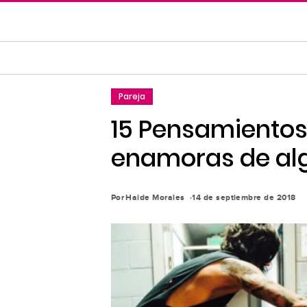
Saltar
al
contenido
principal
Saltar
Pareja
a
la
15 Pensamientos 
navegación
enamoras de alg
principal
Por
Haide Morales
14 de septiembre de 2018