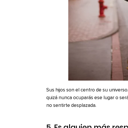
Sus hijos son el centro de su univers
quizá nunca ocuparás ese lugar o será
no sentirte desplazada.
5. Es alguien más re