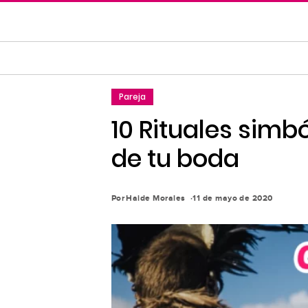
Saltar
al
contenido
principal
Saltar
Pareja
a
la
10 Rituales simbó
navegación
de tu boda
principal
Por
Haide Morales
11 de mayo de 2020