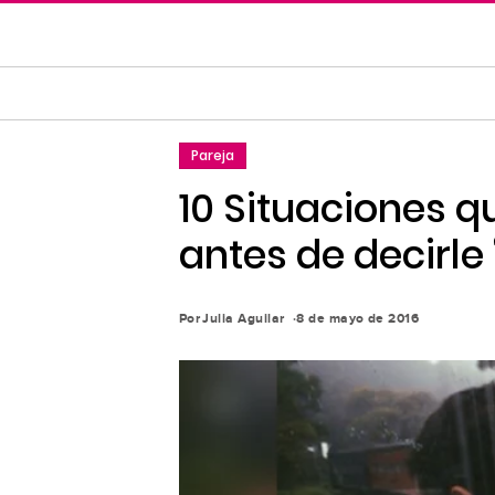
Saltar
al
contenido
principal
Saltar
Pareja
a
la
10 Situaciones q
navegación
antes de decirle
principal
Por
Julia Aguilar
8 de mayo de 2016