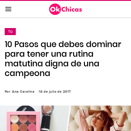
Saltar
al
contenido
principal
Tú
Saltar
10 Pasos que debes dominar
a
la
para tener una rutina
navegación
matutina digna de una
principal
campeona
Por
Ana Carolina
14 de julio de 2017