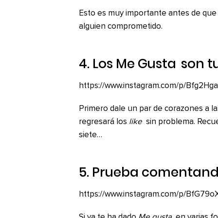
Esto es muy importante antes de que c
alguien comprometido.
4. Los
Me Gusta
son t
https://www.instagram.com/p/Bfg2Hg
Primero dale un par de corazones a las
regresará los
like
sin problema. Recuerd
siete…
5. Prueba comentand
https://www.instagram.com/p/BfG79oX
Si ya te ha dado
Me gusta
en varias f