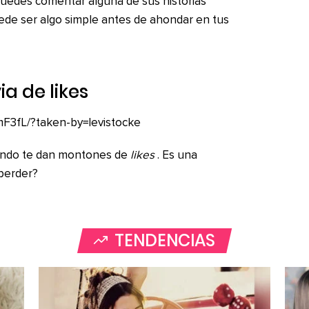
uedes comentar alguna de sus historias
ede ser algo simple antes de ahondar en tus
via de
likes
F3fL/?taken-by=levistocke
uando te dan montones de
likes
. Es una
perder?
TENDENCIAS