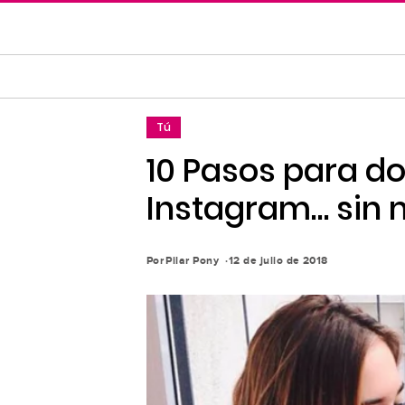
Saltar
al
contenido
principal
Saltar
Tú
a
la
10 Pasos para do
navegación
Instagram… sin m
principal
Por
Pilar Pony
12 de julio de 2018