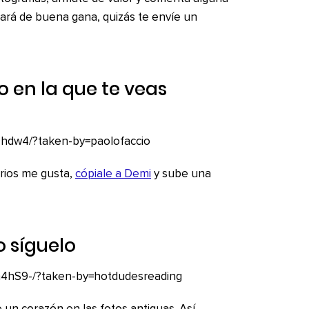
ará de buena gana, quizás te envíe un
o en la que te veas
Ohdw4/?taken-by=paolofaccio
rios me gusta,
cópiale a Demi
y sube una
o síguelo
h4hS9-/?taken-by=hotdudesreading