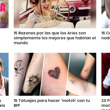
s
15 Razones por las que los Aries son
15 
simplemente los mejores que habitan el
nada
mundo
s
15 Tatuajes para hacer ‘match’ con tu
20 P
xis
BFF
mome