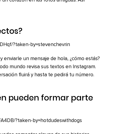
e un corazón en las fotos antiguas. Así
ectos?
-DHqf/?taken-by=stevenchevrin
a y enviarle un mensaje de hola, ¿cómo estás?
todo mundo revisa sus textos en Instagram.
sación fluirá y hasta te pedirá tu número.
ién pueden formar parte
cFA4DB/?taken-by=hotdudeswithdogs