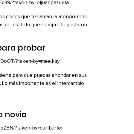
Fd39/?taken-by=eljuanpazurita
 chicos que te llaman la atención: los
s de instituto que siempre te gustaron…
para probar
W5DoOT/?taken-by=mee.kay
abierta para que puedas ahondar en sus
a. Lo más importante es el intercambio
a novia
ZgZBN/?taken-by=curtbarter