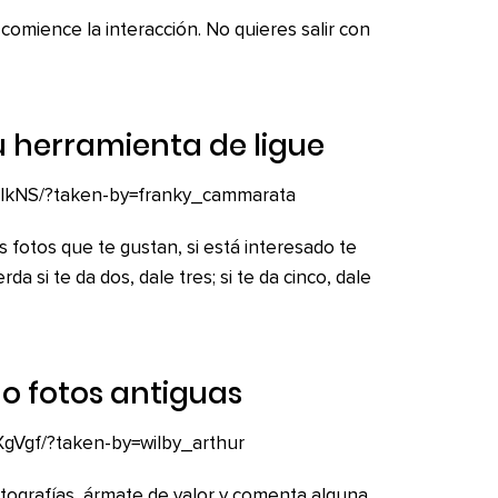
omience la interacción. No quieres salir con
u herramienta de ligue
alkNS/?taken-by=franky_cammarata
 fotos que te gustan, si está interesado te
a si te da dos, dale tres; si te da cinco, dale
o fotos antiguas
gVgf/?taken-by=wilby_arthur
otografías, ármate de valor y comenta alguna