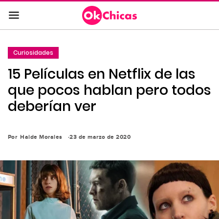
Saltar
al
contenido
principal
Curiosidades
Saltar
15 Películas en Netflix de las
a
la
que pocos hablan pero todos
navegación
deberían ver
principal
Por
Haide Morales
23 de marzo de 2020