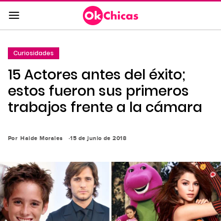
Saltar
al
contenido
principal
Curiosidades
Saltar
15 Actores antes del éxito;
a
la
estos fueron sus primeros
navegación
trabajos frente a la cámara
principal
Por
Haide Morales
15 de junio de 2018