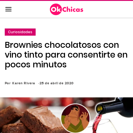
Saltar
al
contenido
principal
Curiosidades
Saltar
Brownies chocolatosos con
a
la
vino tinto para consentirte en
navegación
pocos minutos
principal
Por
Karen Rivera
25 de abril de 2020