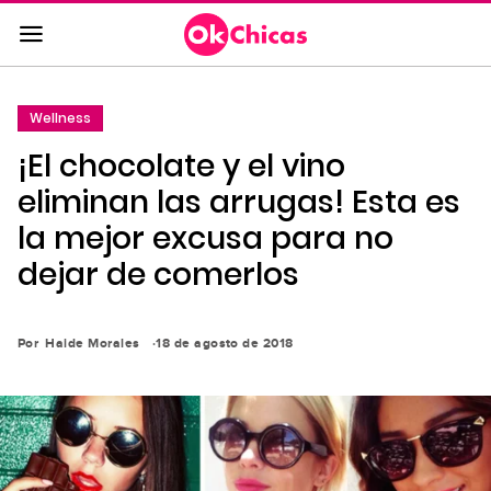
Saltar
al
contenido
principal
Wellness
Saltar
¡El chocolate y el vino
a
la
eliminan las arrugas! Esta es
navegación
la mejor excusa para no
principal
dejar de comerlos
Por
Haide Morales
18 de agosto de 2018