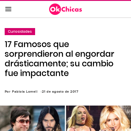
Saltar
al
contenido
principal
Curiosidades
Saltar
17 Famosos que
a
la
sorprendieron al engordar
navegación
drásticamente; su cambio
principal
fue impactante
Por
Fabiola Lomeli
21 de agosto de 2017