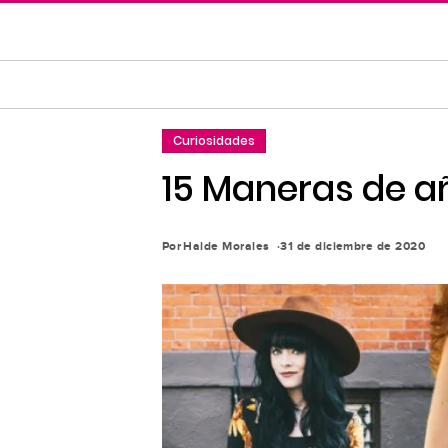
Saltar
al
contenido
principal
Saltar
Curiosidades
a
la
15 Maneras de aña
navegación
principal
Por
Haide Morales
31 de diciembre de 2020