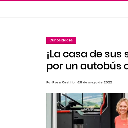
Saltar
al
contenido
principal
Saltar
Curiosidades
a
la
¡La casa de sus
navegación
por un autobús 
principal
Por
Rosa Castillo
28 de mayo de 2022