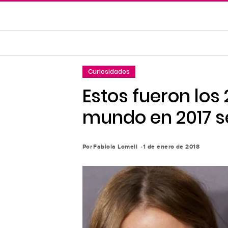
Saltar
al
contenido
principal
Saltar
Curiosidades
a
la
Estos fueron los
navegación
mundo en 2017 se
principal
Por
Fabiola Lomeli
1 de enero de 2018